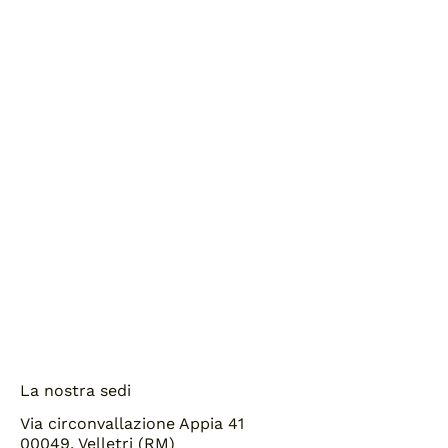
Home
Chi siamo
Pronta consegna
Blog
La nostra sedi
Via circonvallazione Appia 41
00049, Velletri (RM)