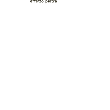
effetto pietra
Home
Chi siamo
Pronta consegna
Blog