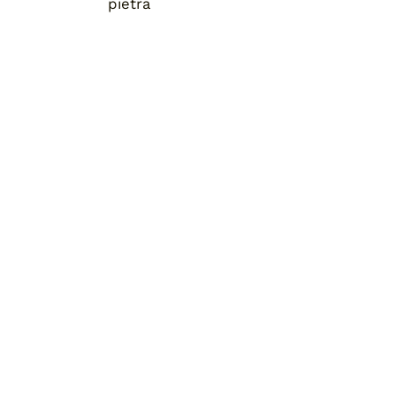
pietra
Home
Chi siamo
Pronta consegna
Blog