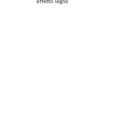
effetto legno
Home
Chi siamo
Pronta consegna
Blog