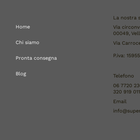
La nostra 
Home
Via circonv
00049, Vell
Chi siamo
Via Carroce
P.iva: 1595
Pronta consegna
Blog
Telefono
06 7720 23
320 919 01
Email
info@super