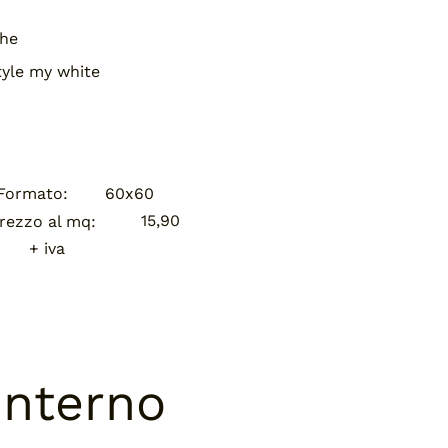
che
tyle my white
Formato:
60x60
15,90
rezzo al mq:
+ iva
interno