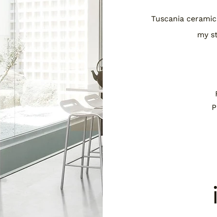
Tuscania cerami
my s
P