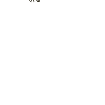
resina
Home
Chi siamo
Pronta consegna
Blog