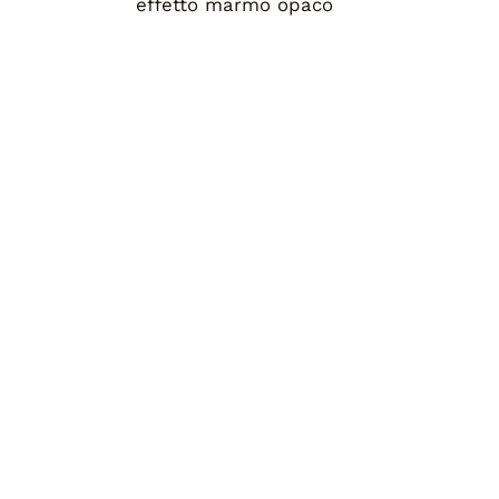
effetto marmo opaco
Home
Chi siamo
Pronta consegna
Blog