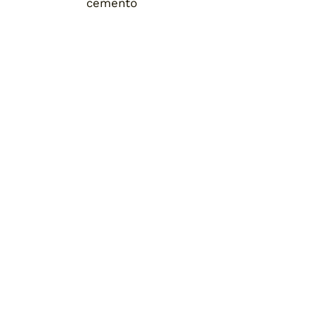
cemento
Home
Chi siamo
Pronta consegna
Blog