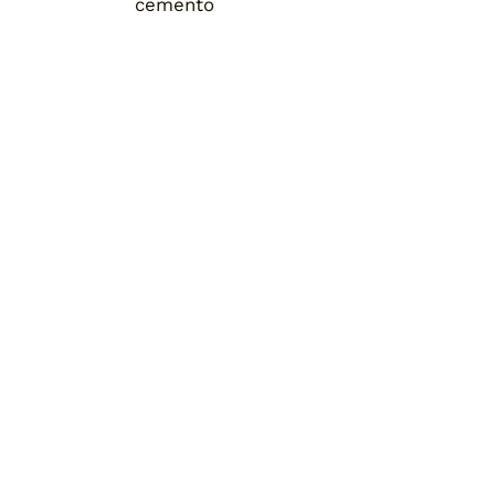
cemento
Home
Chi siamo
Pronta consegna
Blog