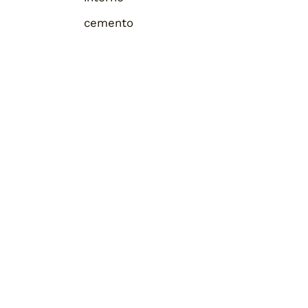
cemento
Home
Chi siamo
Pronta consegna
Blog